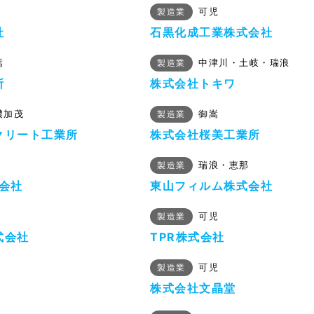
可児
製造業
社
石黒化成工業株式会社
嵩
中津川・土岐・瑞浪
製造業
所
株式会社トキワ
濃加茂
御嵩
製造業
クリート工業所
株式会社桜美工業所
瑞浪・恵那
製造業
会社
東山フィルム株式会社
可児
製造業
式会社
TPR株式会社
可児
製造業
株式会社文晶堂