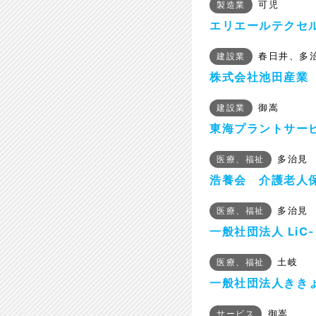
可児
製造業
エリエールテクセ
春日井、多
建設業
株式会社池田産業
御嵩
建設業
東海プラントサー
多治見
医療、福祉
浩養会 介護老人
多治見
医療、福祉
一般社団法人 LiC-
土岐
医療、福祉
一般社団法人きき
御嵩
サービス