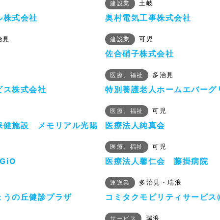
土岐
建設業
ル株式会社
奥村電気工事株式会社
治見
可児
建設業
佐合硝子株式会社
多治見
医療、福祉
ビス株式会社
特別養護老人ホームエバーグ
可児
医療、福祉
保健施設 メモリアル光陽
医療法人純真会
可児
医療、福祉
GiO
医療法人馨仁会 藤掛病院
多治見・瑞浪
運送業
ょうの丘健診プラザ
コミタクモビリティサービス
瑞浪
サービス