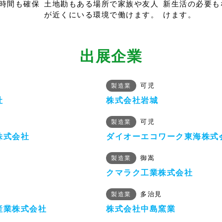
時間も確保
土地勘もある場所で家族や友人
新生活の必要も
が近くにいる環境で働けます。
けます。
出展企業
可児
製造業
社
株式会社岩城
可児
製造業
株式会社
ダイオーエコワーク東海株式
御嵩
製造業
クマラク工業株式会社
多治見
製造業
産業株式会社
株式会社中島窯業