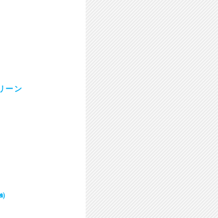
リーン
㈱