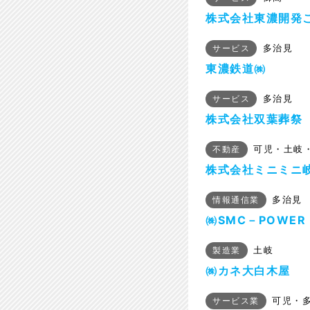
株式会社東濃開発
多治見
サービス
東濃鉄道㈱
多治見
サービス
株式会社双葉葬祭
可児・土岐
不動産
株式会社ミニミニ
多治見
情報通信業
㈱SMC－POWER
土岐
製造業
㈱カネ大白木屋
可児・
サービス業