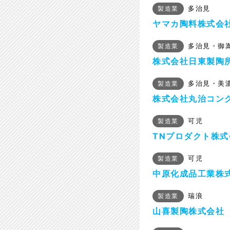
多治見
製造業
ヤマカ陶料株式会
多治見・御
製造業
株式会社日東製陶
多治見・美
製造業
株式会社丸治コン
可児
製造業
TNプロダクト株式
可児
製造業
中原化成品工業株
瑞浪
製造業
山喜製陶株式会社