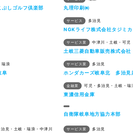
こぶしゴルフ倶楽部
丸理印刷㈱
多治見
サービス
NGKライフ株式会社タジミ
中津川・土岐・可児
サービス業
土岐三菱自動車販売株式会社
・瑞浪
多治見
サービス業
岐阜
ホンダカーズ岐阜北 多治見
可児・多治見・土岐・瑞
金融業
東濃信用金庫
自衛隊岐阜地方協力本部
多治見・土岐・瑞浪・中津川
多治見
サービス業