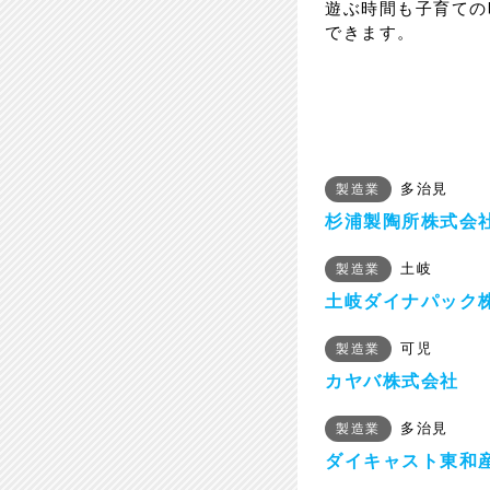
遊ぶ時間も子育ての
できます。
多治見
製造業
杉浦製陶所株式会
土岐
製造業
土岐ダイナパック
可児
製造業
カヤバ株式会社
多治見
製造業
ダイキャスト東和